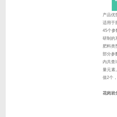
产品优
适用于
45个参
研制的
肥料类
部分参
内共查
量元素
值2个
花岗岩分