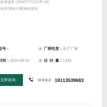
准物质 GBW07727(GSR-18)
保所/津标计量/物化探所
型号：
厂商性质：
生产厂家
时间：
2025-09-01
访 问 量：
1246
19113539683
立即咨询
联系电话：