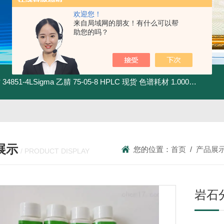
欢迎您！
来自局域网的朋友！有什么可以帮
助您的吗？
材
34851-4LSigma 乙腈 75-05-8 HPLC 现货 色谱耗材
1.00030.4008默克 乙腈 75-05-8 HPLC 现货 色谱耗材
展示
您的位置：
首页
/
产品展
/ PRODUCT DISPLAY
岩石分