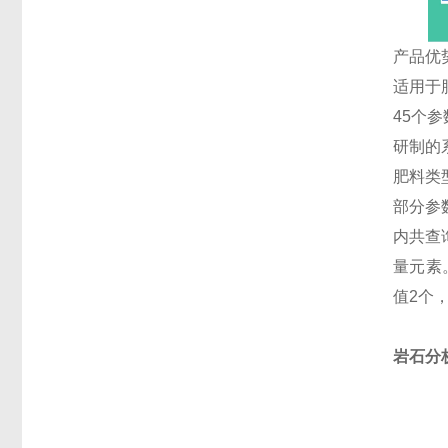
产品优
适用于
45个参
研制的
肥料类
部分参
内共查
量元素
值2个
岩石分析