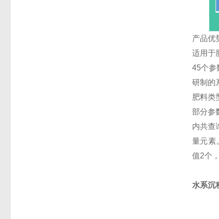
产品优
适用于
45个参
研制的
肥料类
部分参
内共查
量元素
值2个
水系沉积