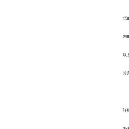
您
您
联
常
详
补