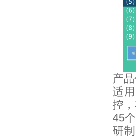
产品
适用
控，
45
研制