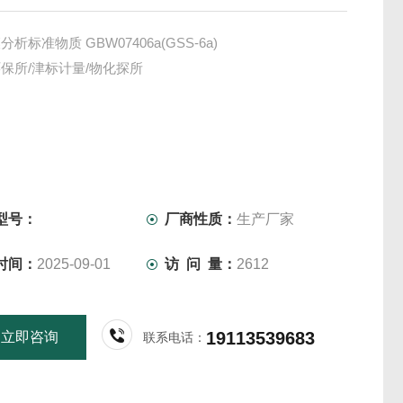
析标准物质 GBW07406a(GSS-6a)
保所/津标计量/物化探所
型号：
厂商性质：
生产厂家
时间：
2025-09-01
访 问 量：
2612
19113539683
立即咨询
联系电话：