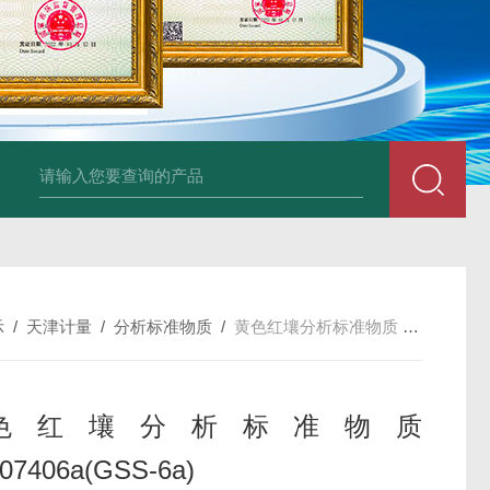
34860-4L-Rsigma 甲醇 67-
示
/
天津计量
/
分析标准物质
/
黄色红壤分析标准物质 GBW07406a(GSS-6a)
色红壤分析标准物质
7406a(GSS-6a)