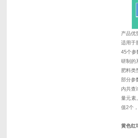
产品优
适用于
45个参
研制的
肥料类
部分参
内共查
量元素
值2个
黄色红壤