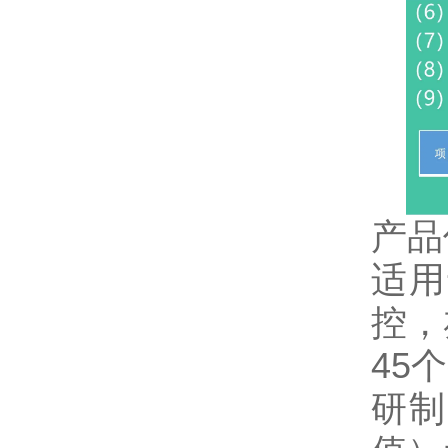
产品
适用
控，
45
研制