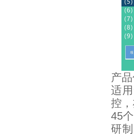
产品
适用
控，
45
研制