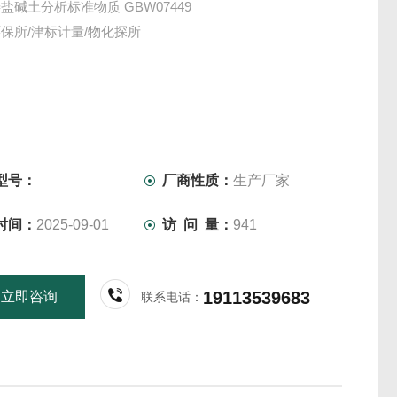
盐碱土分析标准物质 GBW07449
保所/津标计量/物化探所
型号：
厂商性质：
生产厂家
时间：
2025-09-01
访 问 量：
941
19113539683
立即咨询
联系电话：