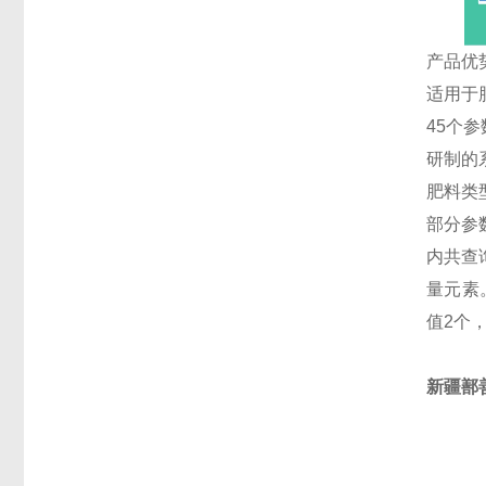
产品优
适用于
45个参
研制的
肥料类
部分参
内共查
量元素
值2个
新疆鄯善