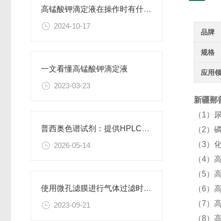
高锰酸钾滴定液在操作时有什么要领可言呢？
2024-10-17
品牌
规格
一文看懂高锰酸钾滴定液
应用
2023-03-23
新疆鄯善
（1）
普西奥色谱试剂：提供HPLC级、LC-MS级等多种规格色谱试剂
（2）
（3）
2026-05-14
（4）高
（5）
使用微孔滤膜进行气体过滤时，有哪些注意事项和常见问题需要关注？
（6）
（7）
2023-09-21
（8）