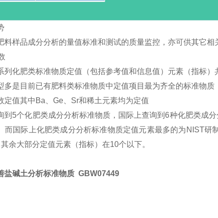
势
肥料样品成分分析的量值标准和测试的质量监控，亦可供其它相
数
系列化肥类标准物质定值（包括参考值和信息值）元素（指标）共
型多是目前已有肥料类标准物质中定值项目最为齐全的标准物质
数定值其中Ba、Ge、Sr和稀土元素均为定值
询到5个化肥类成分分析标准物质，国际上查询到6种化肥类成
。而国际上化肥类成分分析标准物质定值元素最多的为NIST研制的
，其余大部分定值元素（指标）在10个以下。
盐碱土分析标准物质 GBW07449