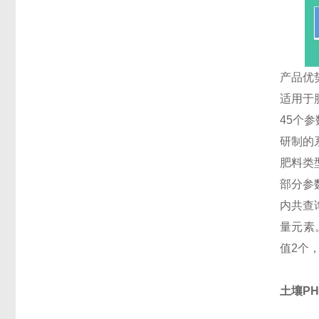
产品优
适用于
45个参
研制的
肥料类
部分参
内共查
量元素
值2个
土壤PH