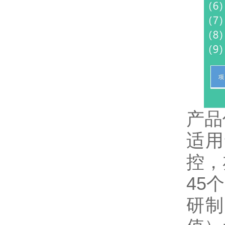
产品
适用
控，
45
研制