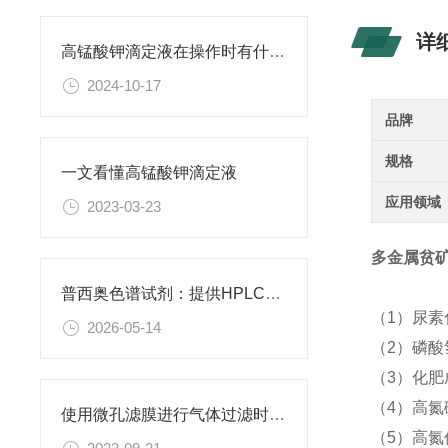
详
高锰酸钾滴定液在操作时有什么要领可言呢？
2024-10-17
品牌
规格
一文看懂高锰酸钾滴定液
应用领域
2023-03-23
多金属贫矿石
普西奥色谱试剂：提供HPLC级、LC-MS级等多种规格色谱试剂
（1）尿
2026-05-14
（2）磷酸
（3）化
（4）高氮
使用微孔滤膜进行气体过滤时，有哪些注意事项和常见问题需要关注？
（5）高氮