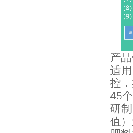
产品
适用
控，
45
研制
值）