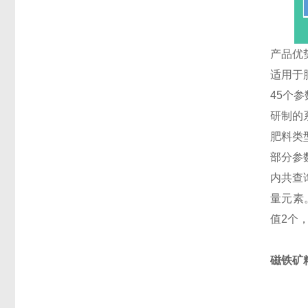
产品优
适用于
45个参
研制的
肥料类
部分参
内共查
量元素
值2个
磁铁矿精