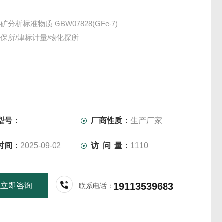
分析标准物质 GBW07828(GFe-7)
保所/津标计量/物化探所
型号：
厂商性质：
生产厂家
时间：
2025-09-02
访 问 量：
1110
19113539683
立即咨询
联系电话：