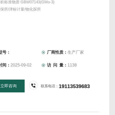
标准物质 GBW07143(GMo-3)
保所/津标计量/物化探所
型号：
厂商性质：
生产厂家
时间：
2025-09-02
访 问 量：
1138
19113539683
立即咨询
联系电话：