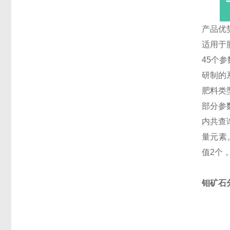
产品优
适用于
45个参
研制的
肥料类
部分参
内共查
量元素
值2个
钼矿石分