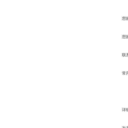
您
您
联
常
详
补