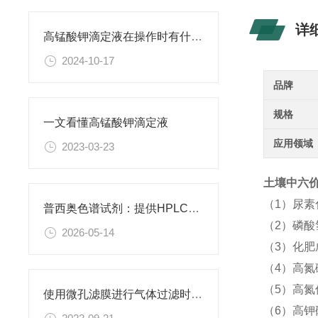
详
高锰酸钾滴定液在操作时有什么要领可言呢？
2024-10-17
品牌
规格
一文看懂高锰酸钾滴定液
应用领域
2023-03-23
土壤中六价铬
（1）尿
普西奥色谱试剂：提供HPLC级、LC-MS级等多种规格色谱试剂
（2）磷酸
2026-05-14
（3）化
（4）高氮
（5）高氮
使用微孔滤膜进行气体过滤时，有哪些注意事项和常见问题需要关注？
（6）高钾