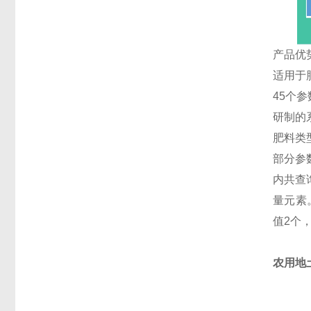
产品优
适用于
45个参
研制的
肥料类
部分参
内共查
量元素
值2个
农用地土