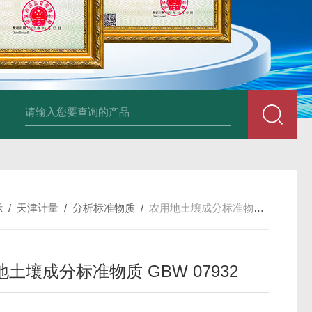
34860-4L-Rsigma 甲醇 67-
示
/
天津计量
/
分析标准物质
/
农用地土壤成分标准物质 GBW 07932
土壤成分标准物质 GBW 07932