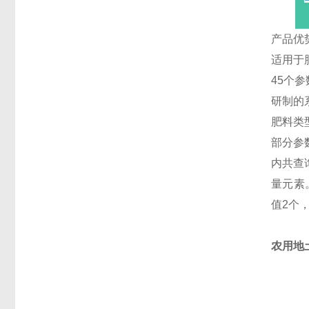
产品优
适用于
45个参
研制的
肥料类
部分参
内共查
量元素
值2个
农用地土