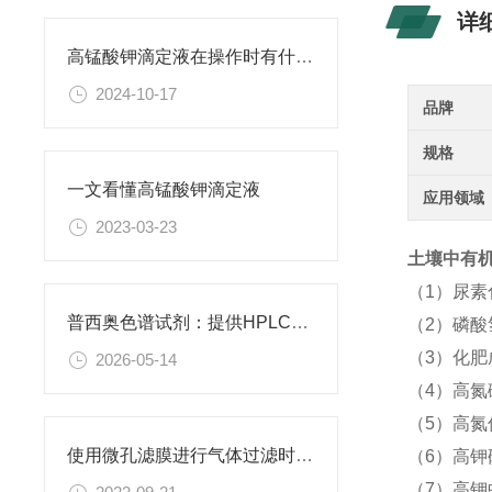
详
高锰酸钾滴定液在操作时有什么要领可言呢？
2024-10-17
品牌
规格
一文看懂高锰酸钾滴定液
应用领域
2023-03-23
土壤中有机
（1）尿
普西奥色谱试剂：提供HPLC级、LC-MS级等多种规格色谱试剂
（2）磷酸
（3）化
2026-05-14
（4）高氮
（5）高氮
使用微孔滤膜进行气体过滤时，有哪些注意事项和常见问题需要关注？
（6）高钾
（7）高钾