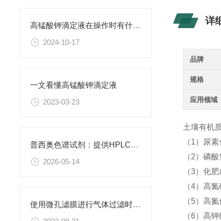
详
高锰酸钾滴定液在操作时有什么要领可言呢？
2024-10-17
品牌
规格
一文看懂高锰酸钾滴定液
应用领域
2023-03-23
土壤有机质控
（1）尿
普西奥色谱试剂：提供HPLC级、LC-MS级等多种规格色谱试剂
（2）磷酸
2026-05-14
（3）化
（4）高氮
（5）高氮
使用微孔滤膜进行气体过滤时，有哪些注意事项和常见问题需要关注？
（6）高钾