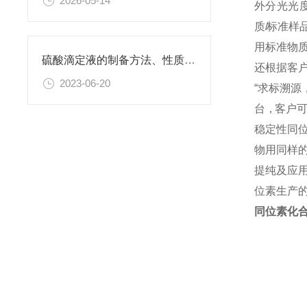
2026-05-14
外 分 光 光 度
质
/
标 准 样 品
用 标 准 物 质
硫酸滴定液的制备方法、性质、使用注意事项以及应用领域
还 根 据 客 户
2023-06-20
“ 求 标 溯 源
台 ，客 户 可 
稳定性同
物用同样
提纯及应
位素生产
同位素化合物 