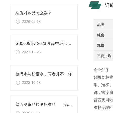
详
杂质对照品怎么选？
2026-05-18
品牌
纯度
GB5009.97-2023 食品中环己基氨基磺酸盐的测定标准
规格
2023-12-26
主要用途
企业介绍:
核污水与核废水，两者并不一样
普
西
奥
标
物
2023-10-18
学 、准 确 、高
都 ，物 流 遍 
普
西
奥
标
普西奥食品检测标准品——品类丰富，支持定制
准
样
品
的