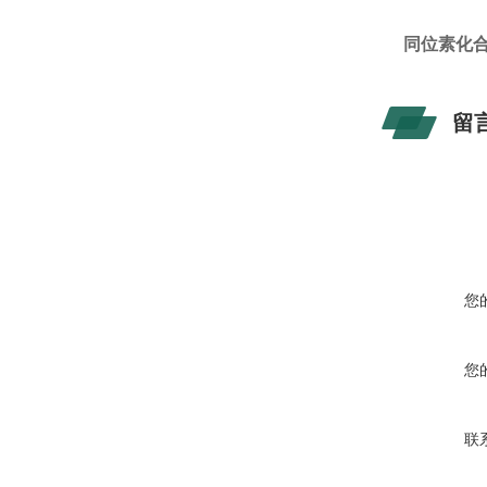
同位素化合物 
留
您
您
联