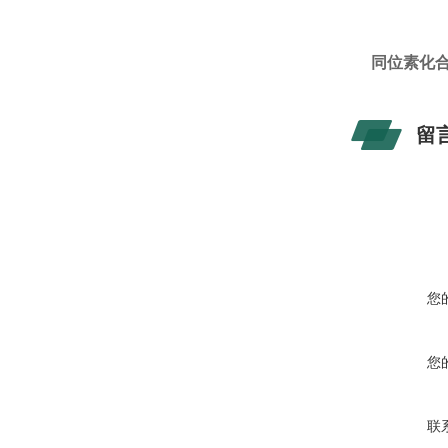
同位素化合 
留
您
您
联