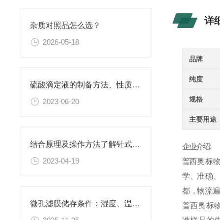
详
杂质对照品怎么选？
2026-05-18
品牌
纯度
硫酸滴定液的制备方法、性质、使用注意事项以及应用领域
规格
2023-06-20
主要用途
结合原理及操作方法了解针式过滤器
企业介绍:
2023-04-19
普
西
奥
标
物
学 、准 确 、高
都 ，物 流 遍 
微孔滤膜储存条件：湿度、温度与有效期管理指南
普
西
奥
标