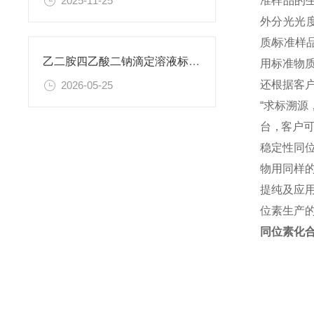
准
样
品
的
2025-11-25
外 分 光 光 度
质
/
标 准 样 品
乙二胺四乙酸二钠滴定溶液标准物质的制备与应用指南
用 标 准 物 质
还 根 据 客 户
2026-05-25
“ 求 标 溯 源
台 ，客 户 可 
稳定性同
物用同样
提纯及应
位素生产
同位素化合 