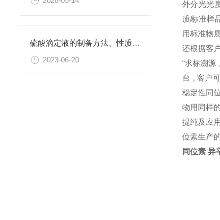
2026-05-14
外 分 光 光 度
质
/
标 准 样 品
用 标 准 物 质
硫酸滴定液的制备方法、性质、使用注意事项以及应用领域
还 根 据 客 户
2023-06-20
“ 求 标 溯 源
台 ，客 户 可 
稳定性同
物用同样
提纯及应
位素生产
同位素 异辛烷