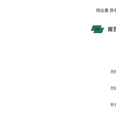
同位素 异辛烷
留
您
您
联