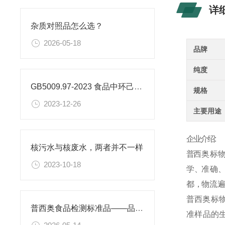
详
杂质对照品怎么选？
2026-05-18
品牌
纯度
GB5009.97-2023 食品中环己基氨基磺酸盐的测定标准
规格
2023-12-26
主要用途
企业介绍:
核污水与核废水，两者并不一样
普
西
奥
标
物
2023-10-18
学 、准 确 、高
都 ，物 流 遍 
普
西
奥
标
普西奥食品检测标准品——品类丰富，支持定制
准
样
品
的