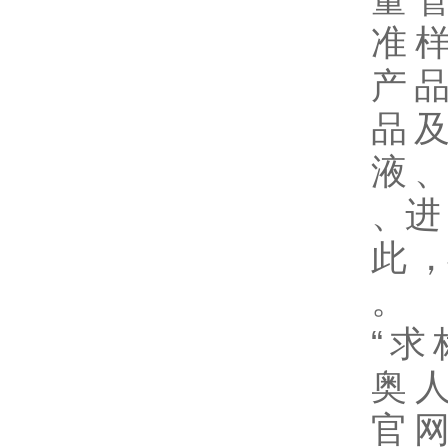
准 样
产 品
品 及
液 、
、进 
此 ，
。
“ 求
奥 人
官 网