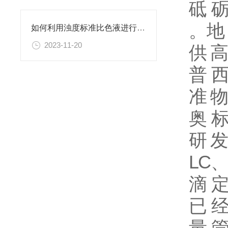
砥 砺
。地 
如何利用浊度标准比色液进行水体生态系统的研究？
2023-11-20
供 高
普
准
物
奥
研
发
LC
滴 定
已 经
量 管