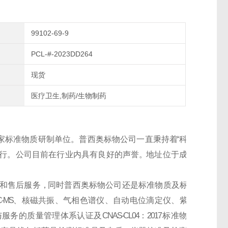
99102-69-9
PCL-#-2023DD264
现货
医疗卫生,制药/生物制药
家
标
准
物
质
研
制
单
位
。
普
西
奥
标
物
公
司
一
直
秉
持
着
“ 科
 行 。 公 司 目 前 在 行 业 内 具 有 良 好 的 声 誉 。地 址 位 于 成
和
售
后
服
务
，同
时
普
西
奥
标
物
公
司
还
是
标
准
物
质
及
标
C-MS
、 核 磁 共 振 、 气 相 色 谱 仪 、 自 动 电 位 滴 定 仪 、 紫
 服 务 的 质 量 管 理 体 系 认 证 及
CNAS-CL04
：
2017
标 准 物