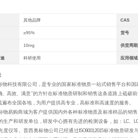
其他品牌
CAS
≥95%
货号
10mg
供货周期
用途
科研使用
应用领域
:
标
物
科
技
有
限
公
司
，是
专
业
的
国
家
标
准
物
质
一
站
式
销
售
平
台
和
国
 、高 效 、满 意 " 的 方 针 在 标 准 物 质 研 制 和 销 售 这 条 道 路 上 砥 砺 前
 遍 布 全 国 各 地 ，为 用 户 提 供 高 专 业 ，高 标 准 和 高 速 度 的 服 务 。
标
物
易
购
商
城
为
客
户
提
供
国
内
外
各
种
标
准
物
质
及
标
准
样
品
的
销
售
的
生
产
和
研
发
单
位
，研
发
中
心
拥
有
先
进
的
检
测
设
备
，
如
：
LC
、
L
光 度 仪 等 。 普 西 奥 标 物 公 司 已 经 通 过
ISO9001:2015
标 准 物 质 研 发 与