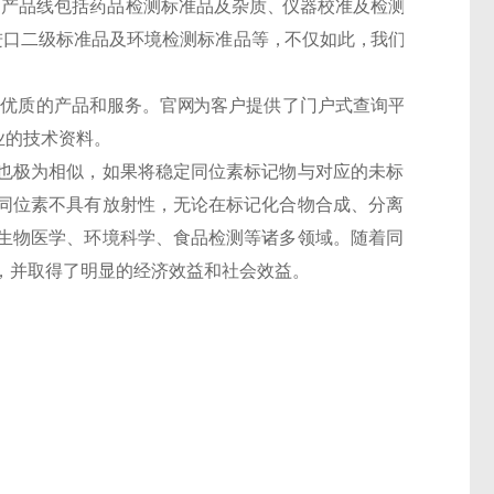
 产 品 线 包 括 药 品 检 测 标 准 品 及 杂 质 、仪 器 校 准 及 检 测
 口 二 级 标 准 品 及 环 境 检 测 标 准 品 等 ，不 仅 如 此 ，我 们
 优 质 的 产 品 和 服 务 。 官 网
为 客 户 提 供 了 门 户 式 查 询 平
业 的 技 术 资 料 。
也极为相似，如果将稳定
同位素标记物
与对应的未标
同位素不具有放射性，无论在
标记化合物
合成、分离
生物医学、环境科学、食品检测等诸多领域。随着同
，并取得了明显的经济效益和社会效益。