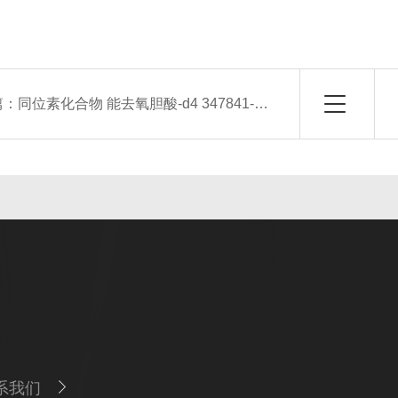
篇：
同位素化合物 能去氧胆酸-d4 347841-46-7
系我们