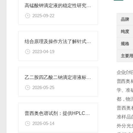
高锰酸钾滴定液的稳定性研究与保存条件优化
2025-09-22
品牌
纯度
结合原理及操作方法了解针式过滤器
规格
2023-04-19
主要
企业介绍
乙二胺四乙酸二钠滴定溶液标准物质的制备与应用指南
普
西
奥
2026-05-25
学 、准 确
都 ，物 流
普
西
奥
普西奥色谱试剂：提供HPLC级、LC-MS级等多种规格色谱试剂
准
样
品
2026-05-14
外 分 光 