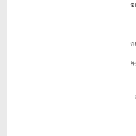
常
详
补