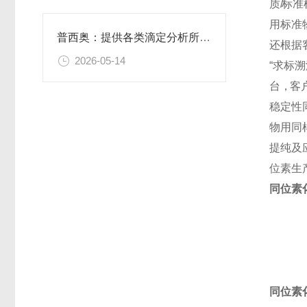
质
/
标 准 
用 标 准 
普西奥：提供各类滴定分析所需的全系列滴定液
还 根 据 
2026-05-14
“ 求 标 
台 ，客 户
稳定性
物用同
提纯及
位素生
同位素化
同位素化