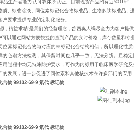
样 品 生 产 者 能 力 认 可 双 体 系 认 证 。 目 前 现 货 产 品 约 有 近
50000
种 ，
物 质 、标 准 溶 液 、同 位 素 标 记 化 合 物 标 准 品 、生 物 多 肽 标 准 品 、进
客 户 要 求 提 供 专 业 的 定 制 化 服 务 。
溯 源 ，精 益 求 精 "是 我 们 的 经 营 理 念 ，普 西 奥 人 竭 尽 全 力 为 客 户 提 供
 可 以 通 过 网 站 方 便 快 捷 的 查 到 产 品 的 实 时 价 格 ，库 存 数 量 和 专 
同位素标记化合物与对应的未标记化合结构相似，所以理化性质
样的色谱方法检测，其保留时间也几乎一致，无法分辨。且稳定
应用过程中均无特殊防护要求，可作为内标用于临床医学研究及
产的发展，进一步促进了同位素和其他核技术在许多部门的应用
合物 99102-69-9 氘代 标记物
合物 99102-69-9 氘代 标记物