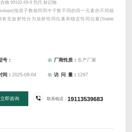
物 99102-69-9 氘代 标记物
Isotope)指质子数相同而中子数不同的同一元素的不同核
有无放射性分为放射性同位素和稳定性同位素(Stable
)。
型号：
厂商性质：
生产厂家
时间：
2025-09-04
访 问 量：
1297
19113539683
立即咨询
联系电话：