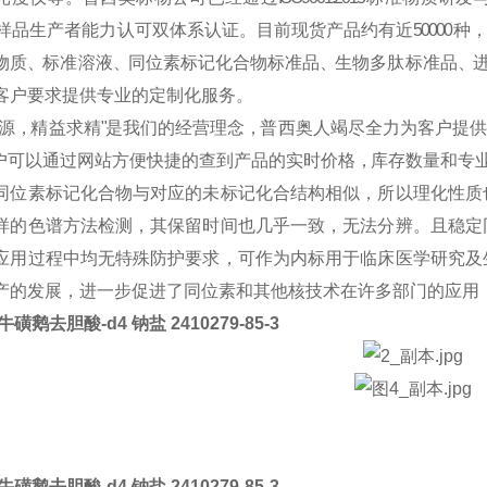
样 品 生 产 者 能 力 认 可 双 体 系 认 证 。 目 前 现 货 产 品 约 有 近
50000
种 ，
物 质 、标 准 溶 液 、同 位 素 标 记 化 合 物 标 准 品 、生 物 多 肽 标 准 品 、进
客 户 要 求 提 供 专 业 的 定 制 化 服 务 。
溯 源 ，精 益 求 精 "是 我 们 的 经 营 理 念 ，普 西 奥 人 竭 尽 全 力 为 客 户 提 供
 可 以 通 过 网 站 方 便 快 捷 的 查 到 产 品 的 实 时 价 格 ，库 存 数 量 和 专 
同位素标记化合物与对应的未标记化合结构相似，所以理化性质
样的色谱方法检测，其保留时间也几乎一致，无法分辨。且稳定
应用过程中均无特殊防护要求，可作为内标用于临床医学研究及
产的发展，进一步促进了同位素和其他核技术在许多部门的应用
磺鹅去胆酸-d4 钠盐 2410279-85-3
磺鹅去胆酸-d4 钠盐 2410279-85-3