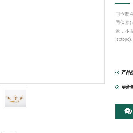
同位素 牛
同位素(
素，根据
isotope
产品
更新