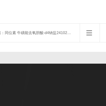
篇：
同位素 牛磺能去氧胆酸-d4钠盐2410279-95-5