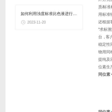
质
/
标 准 
如何利用浊度标准比色液进行水体生态系统的研究？
用 标 准 
还 根 据 
2023-11-20
“ 求 标 
台 ，客 户
稳定性
物用同
提纯及
位素生
同位素 牛
同位素 牛