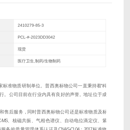
2410279-85-3
PCL-#-2023DD3042
现货
医疗卫生,制药/生物制药
家
标
准
物
质
研
制
单
位
。
普
西
奥
标
物
公
司
一
直
秉
持
着
“ 科
 行 。 公 司 目 前 在 行 业 内 具 有 良 好 的 声 誉 。地 址 位 于 成
和
售
后
服
务
，同
时
普
西
奥
标
物
公
司
还
是
标
准
物
质
及
标
C-MS
、 核 磁 共 振 、 气 相 色 谱 仪 、 自 动 电 位 滴 定 仪 、 紫
 服 务 的 质 量 管 理 体 系 认 证 及
CNAS-CL04
：
2017
标 准 物