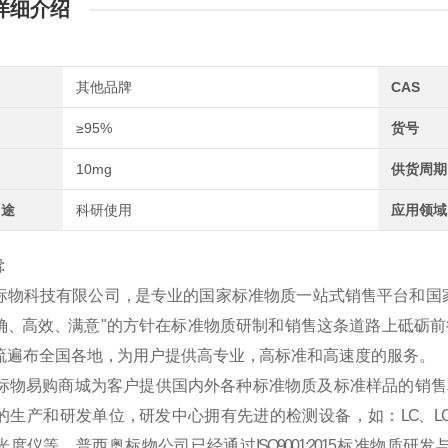
详细介绍
其他品牌
CAS
≥95%
货号
10mg
供货周期
用途
科研使用
应用领域
:
标
物
科
技
有
限
公
司
，是
专
业
的
国
家
标
准
物
质
一
站
式
销
售
平
台
和
国
 、高 效 、满 意 " 的 方 针 在 标 准 物 质 研 制 和 销 售 这 条 道 路 上 砥 砺 前
 遍 布 全 国 各 地 ，为 用 户 提 供 高 专 业 ，高 标 准 和 高 速 度 的 服 务 。
标
物
易
购
商
城
为
客
户
提
供
国
内
外
各
种
标
准
物
质
及
标
准
样
品
的
销
售
的
生
产
和
研
发
单
位
，研
发
中
心
拥
有
先
进
的
检
测
设
备
，
如
：
LC
、
L
光 度 仪 等 。 普 西 奥 标 物 公 司 已 经 通 过
ISO9001:2015
标 准 物 质 研 发 与