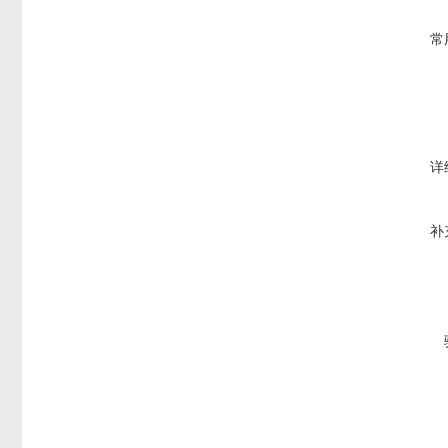
常
详
补