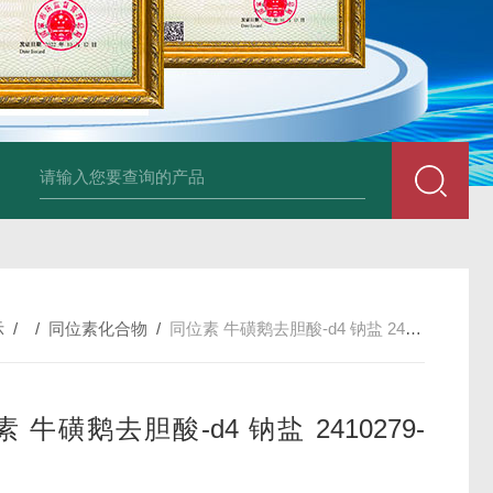
34860-4L-Rsigma 甲醇 67-
示
/ /
同位素化合物
/
同位素 牛磺鹅去胆酸-d4 钠盐 2410279-85-3
 牛磺鹅去胆酸-d4 钠盐 2410279-