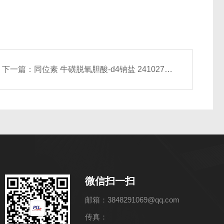
下一篇：
同位素 牛磺脱氧胆酸-d4钠盐 2410279-82-0
微信扫一扫
邮箱：3848291069@qq.com
传真：