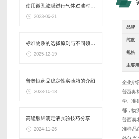
使用微孔滤膜进行气体过滤时，有哪些注意事项和常见问题需要关注？
2023-09-21
品牌
纯度
标准物质的选择原则与不同领域应用匹配性分析
规格
2025-12-19
主要
普奥恒药品稳定性实验箱的介绍
企业介绍
2023-10-18
普
西
奥
学 、准 确
都 ，物 流
高锰酸钾滴定液实验技巧分享
普
西
奥
准
样
品
2024-11-26
外 分 光 