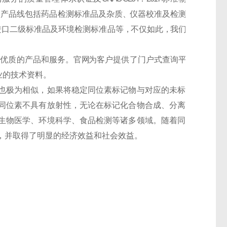
 产 品 线 包 括 药 品 检 测 标 准 品 及 杂 质 、仪 器 校 准 及 检 测
 口 二 级 标 准 品 及 环 境 检 测 标 准 品 等 ，不 仅 如 此 ，我 们
 优 质 的 产 品 和 服 务 。 官 网
为 客 户 提 供 了 门 户 式 查 询 平
业 的 技 术 资 料 。
也极为相似，如果将稳定
同位素标记物
与对应的未标
同位素不具有放射性，无论在
标记化合物
合成、分离
生物医学、环境科学、食品检测等诸多领域。随着同
，并取得了明显的经济效益和社会效益。