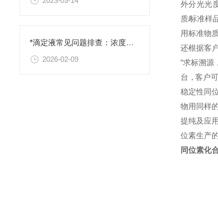
2023-03-14
外 分 光 光 度
质
/
标 准 样 品
用 标 准 物 质
*滴定液常见问题排查：浓度不准、终点判断失误的原因与对策
还 根 据 客 户
2026-02-09
“ 求 标 溯 源
台 ，客 户 可 
稳定性同
物用同样
提纯及应
位素生产
同位素化合