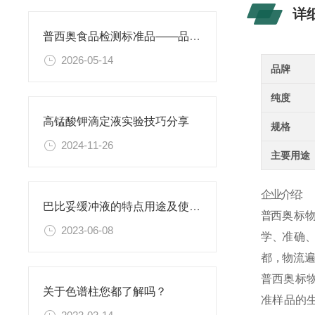
详
普西奥食品检测标准品——品类丰富，支持定制
2026-05-14
品牌
纯度
高锰酸钾滴定液实验技巧分享
规格
2024-11-26
主要用途
企业介绍:
巴比妥缓冲液的特点用途及使用方法
普
西
奥
标
物
2023-06-08
学 、准 确 、高
都 ，物 流 遍 
普
西
奥
标
关于色谱柱您都了解吗？
准
样
品
的