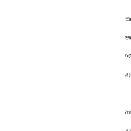
您
您
联
常
详
补