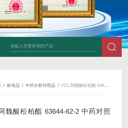
34860-4L-Rsigma 甲醇 67-
示
/
标准品
/
中药分析对照品
/
PCL 阿魏酸松柏酯 63644-62-2 中药对照品
 阿魏酸松柏酯 63644-62-2 中药对照