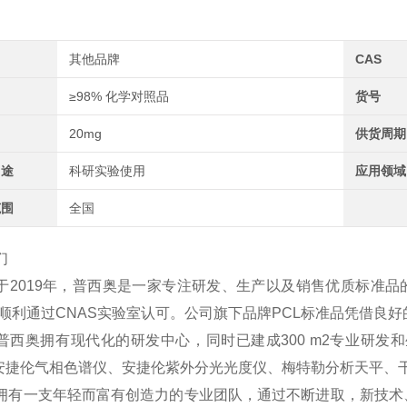
其他品牌
CAS
≥98% 化学对照品
货号
20mg
供货周期
用途
科研实验使用
应用领域
范围
全国
们
于2019年，普西奥是一家专注研发、生产以及销售优质标准品
2年顺利通过CNAS实验室认可。公司旗下品牌PCL标准品凭借
普西奥拥有现代化的研发中心，同时已建成300 m2专业研发和
、安捷伦气相色谱仪、安捷伦紫外分光光度仪、梅特勒分析天平、
拥有一支年轻而富有创造力的专业团队，通过不断进取，新技术