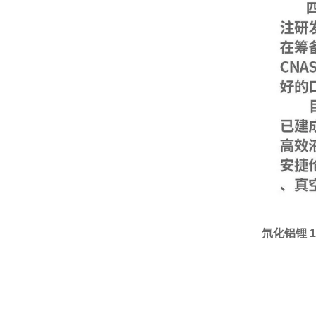
氘化铝锂 1