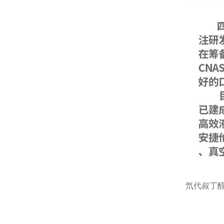
氘代叔丁醇 