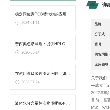
详
稳定同位素PCB替代物的应用
2024-01-11
品牌
分子式
普西奥色谱试剂：提供HPLC级、LC-MS级等多种规格色谱试剂
货号
2026-05-14
供货周期
应用领域
在使用高锰酸钾滴定液时，如何判断终点已经达到？
关于我们
2023-07-24
—成立于
2022年
目前，普西
液体水分含量标准物质哪家有？普西奥长期稳定供货，卡尔费休校准理想选择
MS)、