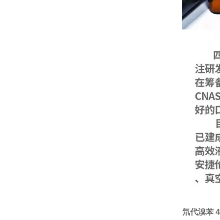
氘代溴苯 4