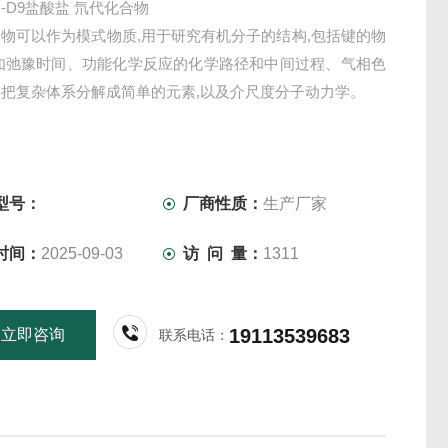
-D9盐酸盐 氘代化合物
物可以作为模式物质,用于研究有机分子的结构,包括键的物
,如弛豫时间、功能化学反应的化学路径和中间过程、气相色
把复杂体系分解成简单的元素,以及介尺度分子动力学。
型号：
厂商性质：
生产厂家
时间：
2025-09-03
访 问 量：
1311
19113539683
立即咨询
联系电话：