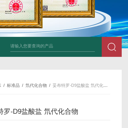
34860-4L-Rsigma 甲醇 67-
示
/
标准品
/
氘代化合物
/
妥布特罗-D9盐酸盐 氘代化合物
特罗-D9盐酸盐 氘代化合物