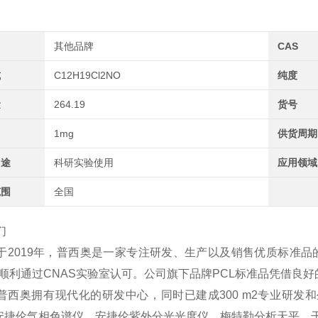
其他品牌
CAS
式
C12H19Cl2NO
纯度
量
264.19
货号
1mg
供货周期
用途
科研实验使用
应用领域
范围
全国
们
于2019年，普西奥是一家专注研发、生产以及销售优质标准品
2年顺利通过CNAS实验室认可。公司旗下品牌PCL标准品凭借
普西奥拥有现代化的研发中心，同时已建成300 m2专业研发和
、安捷伦气相色谱仪、安捷伦紫外分光光度仪、梅特勒分析天平、