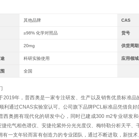
其他品牌
CAS
≥98% 化学对照品
货号
20mg
供货周期
用途
科研实验使用
应用领域
范围
全国
们
于2019年，普西奥是一家专注研发、生产以及销售优质标准品
2年顺利通过CNAS实验室认可。公司旗下品牌PCL标准品凭借
普西奥拥有现代化的研发中心，同时已建成300 m2专业研发和
、安捷伦气相色谱仪、安捷伦紫外分光光度仪、梅特勒分析天平、
拥有一支年轻而富有创造力的专业团队，通过不断进取，新技术