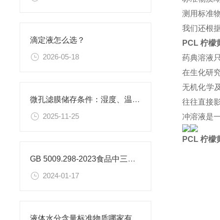
测用标准
我们还根
滴定液怎么选？
PCL 柠
2026-05-18
药典溶液
在生化研
无机化学
微孔滤膜储存条件：湿度、温度与有效期管理指南
往往直接
2025-11-25
冲溶液是
PCL 柠
GB 5009.298-2023食品中三氯蔗糖（蔗糖素）的测定
2024-01-17
液体水分含量标准物质哪家有？普西奥长期稳定供货，卡尔费休校准理想选择