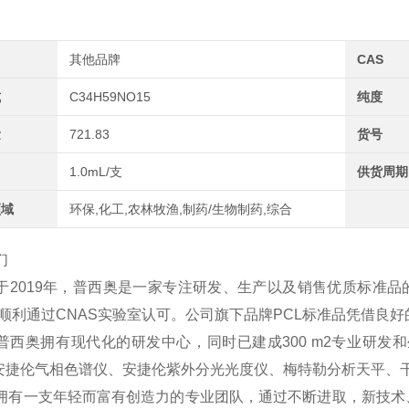
其他品牌
CAS
式
C34H59NO15
纯度
量
721.83
货号
1.0mL/支
供货周期
领域
环保,化工,农林牧渔,制药/生物制药,综合
们
于2019年，普西奥是一家专注研发、生产以及销售优质标准品
2年顺利通过CNAS实验室认可。公司旗下品牌PCL标准品凭借
普西奥拥有现代化的研发中心，同时已建成300 m2专业研发和
、安捷伦气相色谱仪、安捷伦紫外分光光度仪、梅特勒分析天平、
拥有一支年轻而富有创造力的专业团队，通过不断进取，新技术