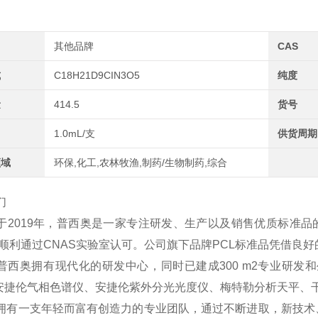
其他品牌
CAS
式
C18H21D9CIN3O5
纯度
量
414.5
货号
1.0mL/支
供货周期
领域
环保,化工,农林牧渔,制药/生物制药,综合
们
于2019年，普西奥是一家专注研发、生产以及销售优质标准品
2年顺利通过CNAS实验室认可。公司旗下品牌PCL标准品凭借
普西奥拥有现代化的研发中心，同时已建成300 m2专业研发和
、安捷伦气相色谱仪、安捷伦紫外分光光度仪、梅特勒分析天平、
拥有一支年轻而富有创造力的专业团队，通过不断进取，新技术