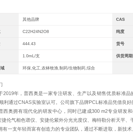
其他品牌
CAS
式
C22H24N2O8
纯度
量
444.43
货号
1.0mL/支
供货周期
领域
环保,化工,农林牧渔,制药/生物制药,综合
们
于2019年，普西奥是一家专注研发、生产以及销售优质标准品
2年顺利通过CNAS实验室认可。公司旗下品牌PCL标准品凭借
普西奥拥有现代化的研发中心，同时已建成300 m2专业研发和
、安捷伦气相色谱仪、安捷伦紫外分光光度仪、梅特勒分析天平、
拥有一支年轻而富有创造力的专业团队，通过不断进取，新技术