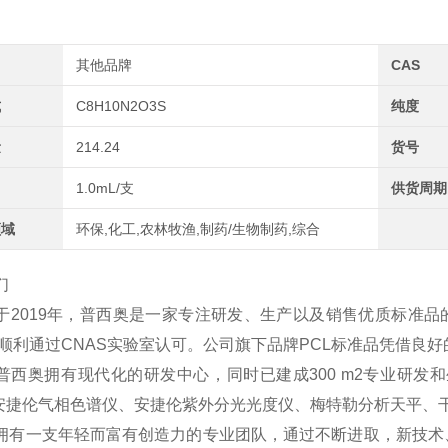
其他品牌
CAS
式
C8H10N2O3S
纯度
量
214.24
货号
1.0mL/支
供货周期
领域
环保,化工,农林牧渔,制药/生物制药,综合
们
于2019年，普西奥是一家专注研发、生产以及销售优质标准品
2年顺利通过CNAS实验室认可。公司旗下品牌PCL标准品凭借
普西奥拥有现代化的研发中心，同时已建成300 m2专业研发和
、安捷伦气相色谱仪、安捷伦紫外分光光度仪、梅特勒分析天平、
拥有一支年轻而富有创造力的专业团队，通过不断进取，新技术