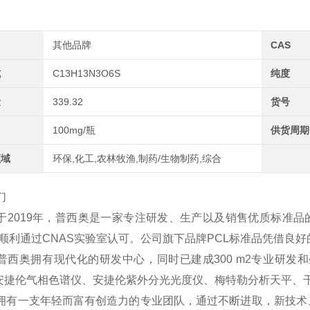
其他品牌
CAS
式
C13H13N3O6S
纯度
量
339.32
货号
100mg/瓶
供货周期
领域
环保,化工,农林牧渔,制药/生物制药,综合
们
于2019年，普西奥是一家专注研发、生产以及销售优质标准品
2年顺利通过CNAS实验室认可。公司旗下品牌PCL标准品凭借
普西奥拥有现代化的研发中心，同时已建成300 m2专业研发和
、安捷伦气相色谱仪、安捷伦紫外分光光度仪、梅特勒分析天平、
拥有一支年轻而富有创造力的专业团队，通过不断进取，新技术