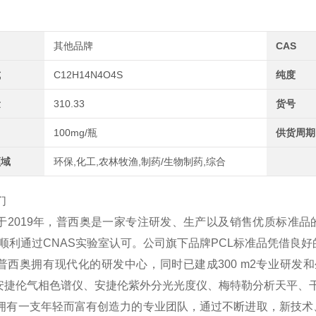
其他品牌
CAS
式
C12H14N4O4S
纯度
量
310.33
货号
100mg/瓶
供货周期
领域
环保,化工,农林牧渔,制药/生物制药,综合
们
于2019年，普西奥是一家专注研发、生产以及销售优质标准品
2年顺利通过CNAS实验室认可。公司旗下品牌PCL标准品凭借
普西奥拥有现代化的研发中心，同时已建成300 m2专业研发和
、安捷伦气相色谱仪、安捷伦紫外分光光度仪、梅特勒分析天平、
拥有一支年轻而富有创造力的专业团队，通过不断进取，新技术