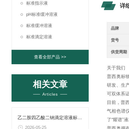
标准指示液
详
pH标准缓冲溶液
标准缓冲溶液
品牌
标准滴定溶液
货号
供货周期
查看全部产品 >>
关于我们
普西奥标
相关文章
研发、生产
可双体系证
Articles
目前，普西
气相色谱
乙二胺四乙酸二钠滴定溶液标准物质的制备与应用指南
了“耀谱"
2026-05-25
普西奥拥