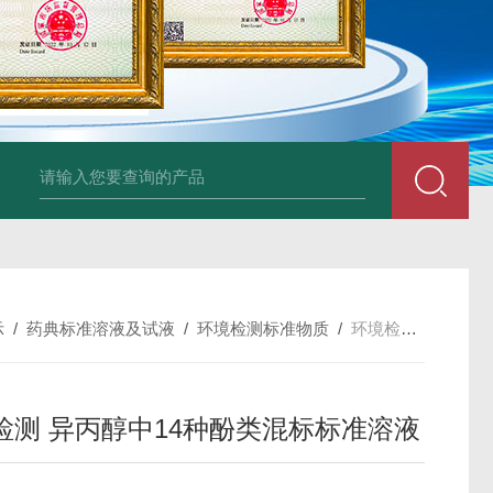
34860-4L-Rsigma 甲醇 67-
示
/
药典标准溶液及试液
/
环境检测标准物质
/
环境检测 异丙醇中14种酚类混标标准溶液
检测 异丙醇中14种酚类混标标准溶液