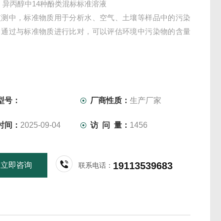
 异丙醇中14种酚类混标标准溶液
监测中，标准物质用于分析水、空气、土壤等样品中的污染
。通过与标准物质进行比对，可以评估环境中污染物的含量
。
型号：
厂商性质：
生产厂家
时间：
2025-09-04
访 问 量：
1456
19113539683
立即咨询
联系电话：