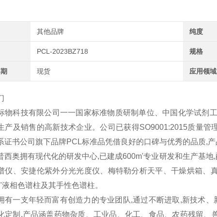
其他品牌
纯度
PCL-2023BZ718
规格
周期
现货
应用领域
们
标物科技有限公司一一国家标准物质研制单位、中国化学试剂工业
产及销售的高新技术企业。公司已获得SO9001:2015质量管理体
系证书公司旗下品牌PCL标准品凭借良好的口碑与优秀的品质,
普西奥拥有现代化的研发中心,已建成600m'专业研发和生产基地,
谱仪、安捷伦紫外分光光度仪、梅特勒分析天平、干燥烘箱、真
谱"液相色谱柱及其手性色谱柱。
拥有一支年轻而富有创造力的专业团队,通过不断进取,新技术
化定制,产品涵盖药物杂质、工业品、化工、食品、农药残留、