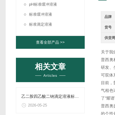
pH标准缓冲溶液
标准缓冲溶液
品牌
标准滴定溶液
货号
供货
查看全部产品 >>
关于我
普西奥
相关文章
研发、生
可双体
Articles
目前，
气相色
乙二胺四乙酸二钠滴定溶液标准物质的制备与应用指南
了“耀
2026-05-25
普西奥
的个性