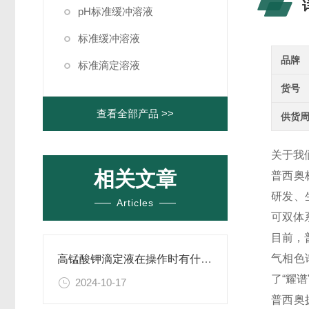
pH标准缓冲溶液
标准缓冲溶液
品牌
标准滴定溶液
货号
查看全部产品 >>
供货
关于我
相关文章
普西奥
研发、生
Articles
可双体
目前，
气相色
高锰酸钾滴定液在操作时有什么要领可言呢？
了“耀
2024-10-17
普西奥