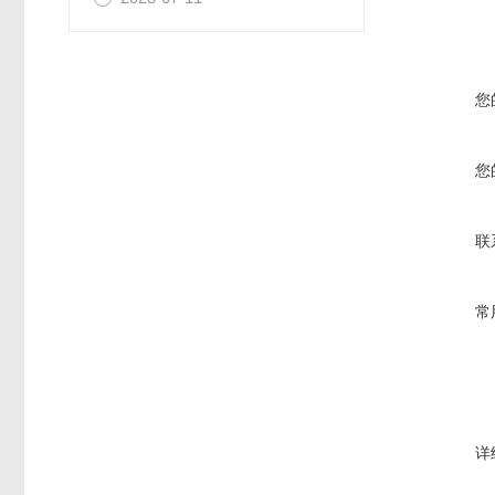
您
您
联
常
详