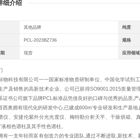
详细介绍
其他品牌
纯度
PCL-2023BZ736
规格
周期
现货
应用领域
们
标物科技有限公司一一国家标准物质研制单位、中国化学试剂工业
产及销售的高新技术企业。公司已获得SO9001:2015质量管理体
系证书公司旗下品牌PCL标准品凭借良好的口碑与优秀的品质,
普西奥拥有现代化的研发中心,已建成600m'专业研发和生产基地,
谱仪、安捷伦紫外分光光度仪、梅特勒分析天平、干燥烘箱、真
谱"液相色谱柱及其手性色谱柱。
拥有一支年轻而富有创造力的专业团队,通过不断进取,新技术