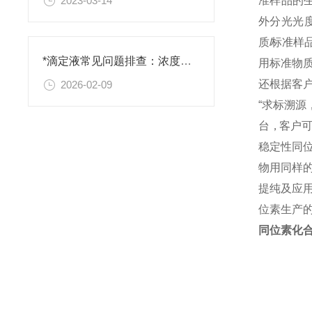
准
样
品
的
2023-03-14
外 分 光 光 度
质
/
标 准 样 品
*滴定液常见问题排查：浓度不准、终点判断失误的原因与对策
用 标 准 物 质
还 根 据 客 户
2026-02-09
“ 求 标 溯 源
台 ，客 户 可 
稳定性同
物用同样
提纯及应
位素生产
同位素化合