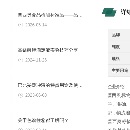
详
普西奥食品检测标准品——品类丰富，支持定制
2026-05-14
品牌
纯度
高锰酸钾滴定液实验技巧分享
规格
2024-11-26
主要用途
巴比妥缓冲液的特点用途及使用方法
企业介绍:
2023-06-08
普
西
奥
标
物
学 、准 确 、高
都 ，物 流 遍 
关于色谱柱您都了解吗？
普
西
奥
标