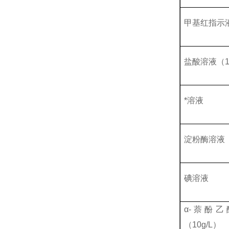
甲基红指示
盐酸溶液（
*溶液
淀粉酶溶液
碘溶液
α-萘酚
（10g/L）