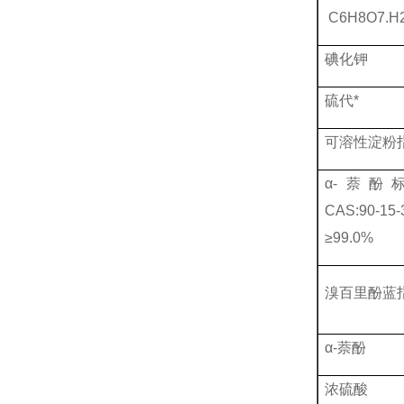
C6H8O7.H
碘化钾
硫代*
可溶性淀粉
α-萘酚
CAS:90-1
≥99.0%
溴百里酚蓝
α-萘酚
浓硫酸