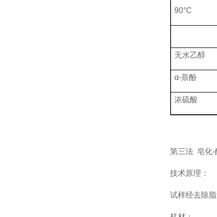
90°C
无水乙醇
α-萘酚
浓硫酸
第三法
皂化
技术
原理
：
试样经去除脂
耗材：