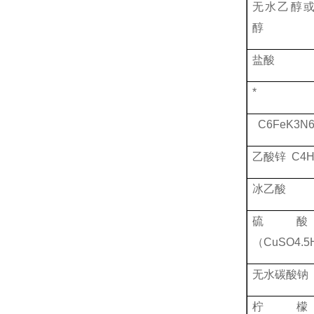
无水乙醇
醇
盐酸
*
C6FeK3N
乙酸锌
C4H
冰乙酸
硫
（
CuSO4.
无水碳酸钠
柠