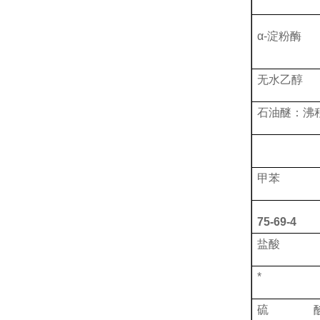
α-淀粉酶
无水乙醇
石油醚：沸
甲苯
75-69-4
盐酸
*
硫