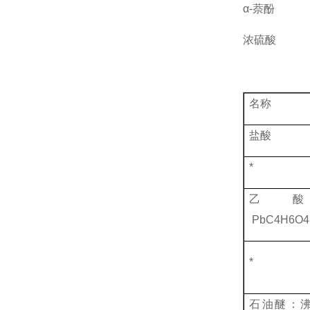
α-萘酚
浓硫酸
名称
盐酸
*
乙
PbC4H6O4
*
石油醚：