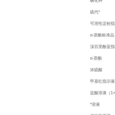
碘化钾
硫代*
可溶性淀粉指
α-萘酚标准品 C
溴百里酚蓝指
α-萘酚
浓硫酸
甲基红指示液
盐酸溶液（
1
*溶液