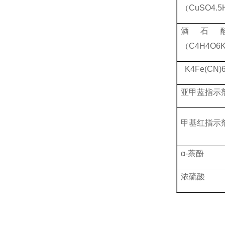
（
CuSO4.
酒石
（
C4H4O6
K4Fe(CN)
亚甲蓝指示
甲基红指示
α-萘酚
浓硫酸