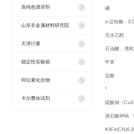
高纯色谱溶剂
碘
α-淀粉酶：EC 
山东非金属材料研究院
无水乙醇
天津计量
石油醚：沸程
稳定性实验箱
甲苯
盐酸
同位素化合物
*
卡尔费休试剂
硫酸铜（
CuS
酒石酸钾钠
K4Fe(CN)6.