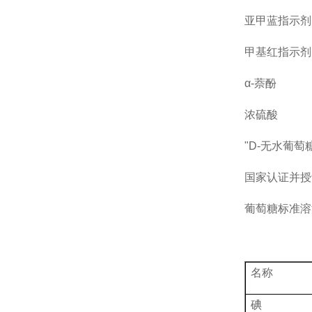
亚甲蓝指示剂
甲基红指示剂
α-萘酚
浓硫酸
"D-无水葡萄糖 
国家认证并授
葡萄糖标准溶
名称
碘