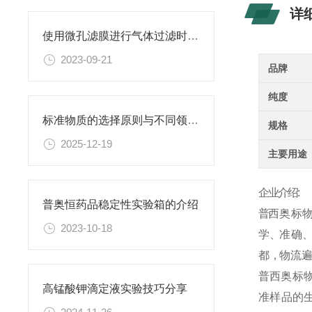
详
使用微孔滤膜进行气体过滤时，有哪些注意事项和常见问题需要关注？
2023-09-21
品牌
纯度
标准物质的选择原则与不同领域应用匹配性分析
规格
2025-12-19
主要用途
企业介绍:
普奥恒药品稳定性实验箱的介绍
普
西
奥
标
物
2023-10-18
学 、准 确 、高
都 ，物 流 遍 
普
西
奥
标
高锰酸钾滴定液实验技巧分享
准
样
品
的