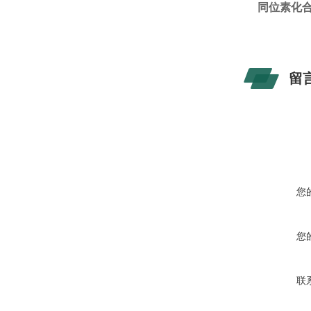
同位素化合物
留
您
您
联