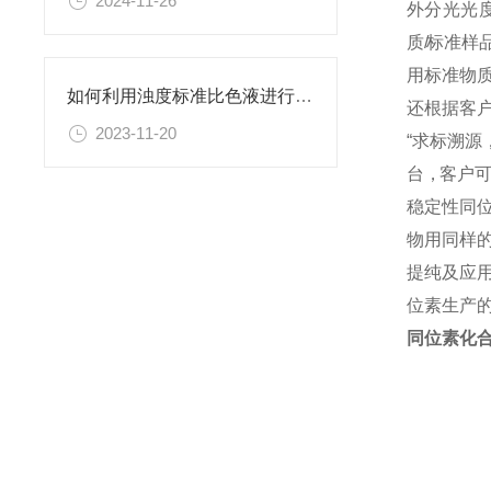
2024-11-26
外 分 光 光 度
质
/
标 准 样 品
用 标 准 物 质
如何利用浊度标准比色液进行水体生态系统的研究？
还 根 据 客 户
2023-11-20
“ 求 标 溯 源
台 ，客 户 可 
稳定性同
物用同样
提纯及应
位素生产
同位素化合物