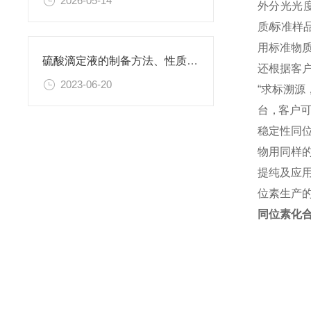
2026-05-14
外 分 光 光 度
质
/
标 准 样 品
用 标 准 物 质
硫酸滴定液的制备方法、性质、使用注意事项以及应用领域
还 根 据 客 户
2023-06-20
“ 求 标 溯 源
台 ，客 户 可 
稳定性同
物用同样
提纯及应
位素生产
同位素化合物 