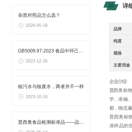
详
杂质对照品怎么选？
2026-05-18
品牌
纯度
GB5009.97-2023 食品中环己基氨基磺酸盐的测定标准
规格
2023-12-26
主要用途
企业介绍:
核污水与核废水，两者并不一样
普
西
奥
标
物
2023-10-18
学 、准 确 、高
都 ，物 流 遍 
普
西
奥
标
普西奥食品检测标准品——品类丰富，支持定制
准
样
品
的