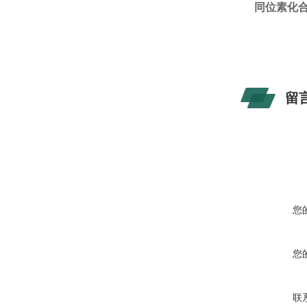
同位素化合物 
留
您
您
联