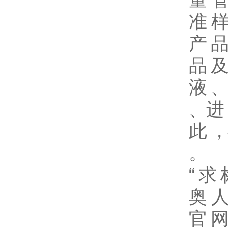
准 样
产 品
品 及
液 、
、进 
此 ，
。
“ 求
奥 人
官 网