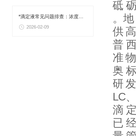
砥 砺
。地 
*滴定液常见问题排查：浓度不准、终点判断失误的原因与对策
2026-02-09
供 高
普
准
物
奥
研
发
LC
滴 定
已 经
量 管